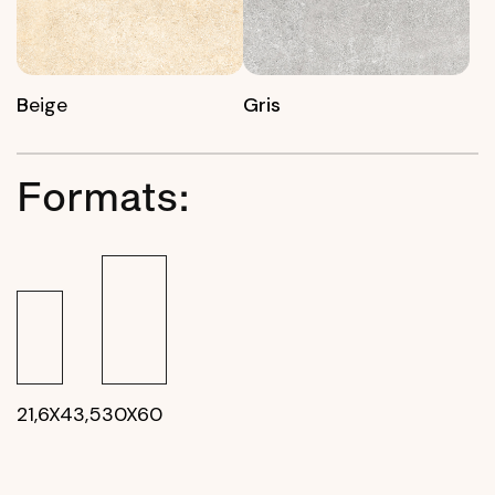
B
eige
Gris
Formats:
21,6X43,5
30X60