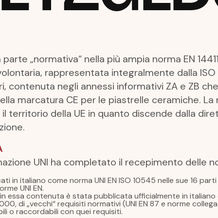
a parte „normativa“ nella più ampia norma EN 1441
volontaria, rappresentata integralmente dalla ISO
ri, contenuta negli annessi informativi ZA e ZB ch
della marcatura CE per le piastrelle ceramiche. La
il territorio della UE in quanto discende dalla dir
zione.
A
rmazione UNI ha completato il recepimento delle no
ati in italiano come norma UNI EN ISO 10545 nelle sue 16 parti e
orme UNI EN.
in essa contenuta è stata pubblicata ufficialmente in italian
 2000, di „vecchi“ requisiti normativi (UNI EN 87 e norme colleg
i o raccordabili con quei requisiti.