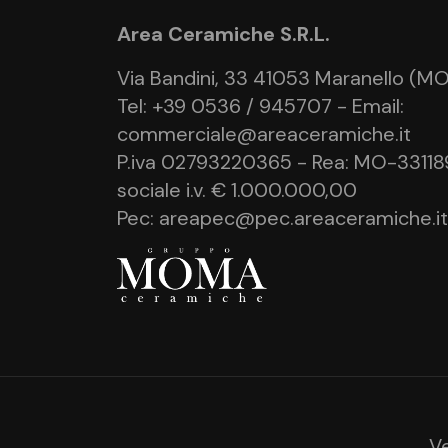
Area Ceramiche S.R.L.
Via Bandini, 33 41053 Maranello (MO) 
Tel: +39 0536 / 945707 - Email:
commerciale@areaceramiche.it
P.iva 02793220365 - Rea: MO-331189
sociale i.v. € 1.000.000,00
Pec: areapec@pec.areaceramiche.it
V