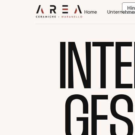
Hin
Home
Unternehme
INT
GES