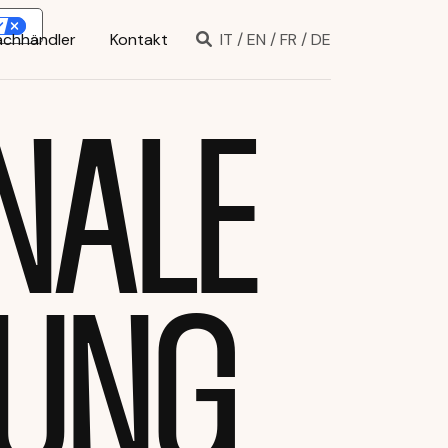
achhändler
Kontakt
IT
/
EN
/
FR
/
DE
NALE
BUNG