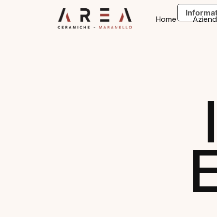
Informat
Home
Azien
I