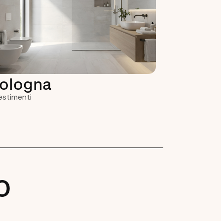
ologna
estimenti
o