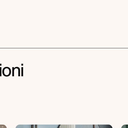
i
o
n
i