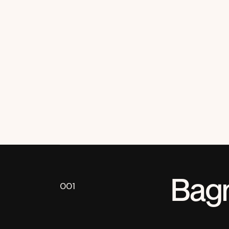
Bag
001