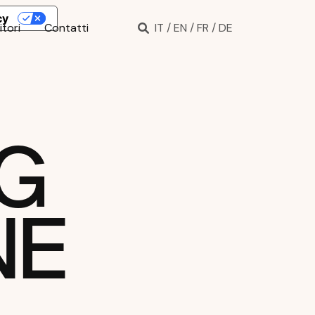
cy
itori
Contatti
IT
/
EN
/
FR
/
DE
G
N
E