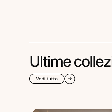
U
l
t
i
m
e
c
o
l
l
e
z
Vedi tutto