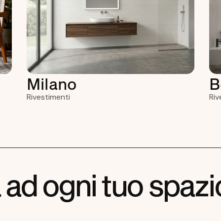
Milano
B
Rivestimenti
Riv
a
d
o
g
n
i
t
u
o
s
p
a
z
i