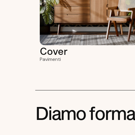
Cover
Pavimenti
D
i
a
m
o
f
o
r
m
a