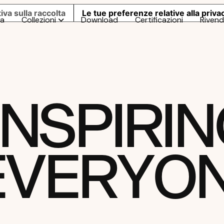
iva sulla raccolta
Le tue preferenze relative alla priva
da
Collezioni
Download
Certificazioni
Rivend
N
S
P
I
R
I
N
E
V
E
R
Y
O